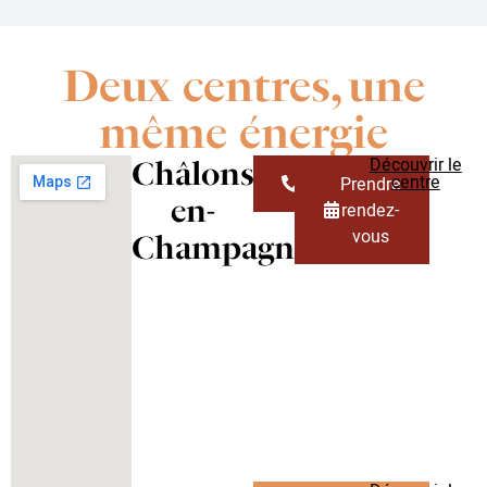
Deux centres, une
même énergie
Découvrir le
Châlons-
centre
Téléphone
Prendre
en-
rendez-
vous
Champagne