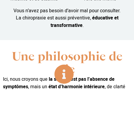
Vous n’avez pas besoin d’avoir mal pour consulter.
La chiropraxie est aussi préventive,
éducative et
transformative
.
Une philosophie de
vie
Ici, nous croyons que
la santé n’est pas l’absence de
symptômes
, mais un
état d’harmonie intérieure
, de clarté
nerveuse, d’adaptation et de joie.
Notre approche repose sur :
Les 33 principes chiropratiques
Le respect du
temps du corps